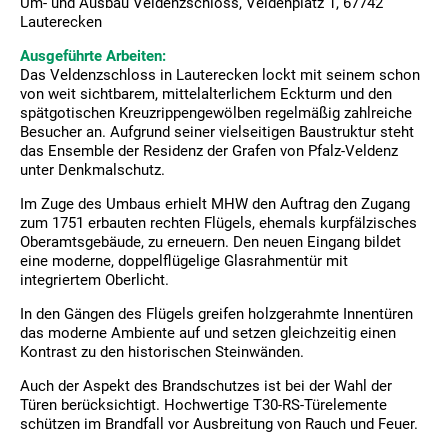
Um- und Ausbau Veldenzschloss, Veldenplatz 1, 67742
Lauterecken
Ausgeführte Arbeiten:
Das Veldenzschloss in Lauterecken lockt mit seinem schon
von weit sichtbarem, mittelalterlichem Eckturm und den
spätgotischen Kreuzrippengewölben regelmäßig zahlreiche
Besucher an. Aufgrund seiner vielseitigen Baustruktur steht
das Ensemble der Residenz der Grafen von Pfalz-Veldenz
unter Denkmalschutz.
Im Zuge des Umbaus erhielt MHW den Auftrag den Zugang
zum 1751 erbauten rechten Flügels, ehemals kurpfälzisches
Oberamtsgebäude, zu erneuern. Den neuen Eingang bildet
eine moderne, doppelflügelige Glasrahmentür mit
integriertem Oberlicht.
In den Gängen des Flügels greifen holzgerahmte Innentüren
das moderne Ambiente auf und setzen gleichzeitig einen
Kontrast zu den historischen Steinwänden.
Auch der Aspekt des Brandschutzes ist bei der Wahl der
Türen berücksichtigt. Hochwertige T30-RS-Türelemente
schützen im Brandfall vor Ausbreitung von Rauch und Feuer.